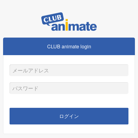
CLUB animate login
メ
ー
パ
ル
ス
ア
ワ
ログイン
ド
ー
レ
ド