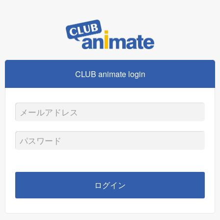
CLUB animate login
メ
ー
パ
ル
ス
ア
ワ
ログイン
ド
ー
レ
ド