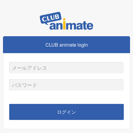
CLUB animate login
メ
ー
パ
ル
ス
ア
ワ
ログイン
ド
ー
レ
ド