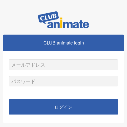
CLUB animate login
メ
ー
パ
ル
ス
ア
ワ
ログイン
ド
ー
レ
ド