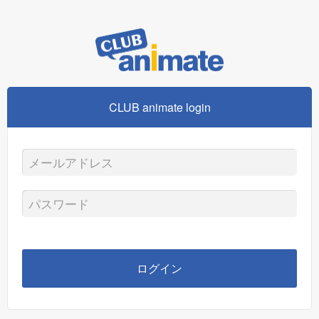
CLUB animate login
メ
ー
パ
ル
ス
ア
ワ
ログイン
ド
ー
レ
ド