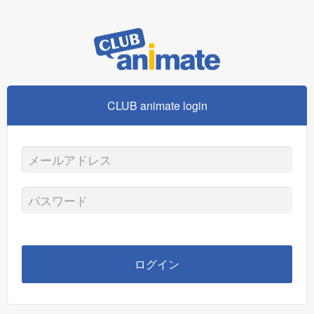
CLUB animate login
メ
ー
パ
ル
ス
ア
ワ
ログイン
ド
ー
レ
ド