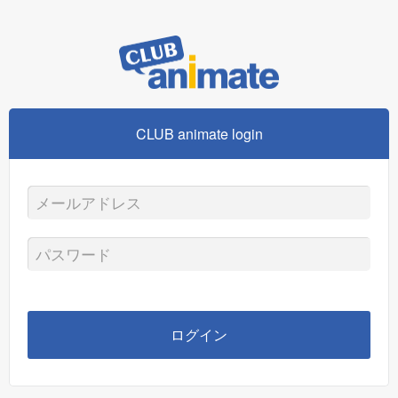
CLUB animate login
メ
ー
パ
ル
ス
ア
ワ
ログイン
ド
ー
レ
ド