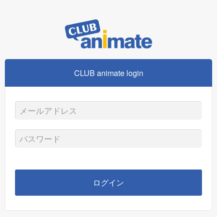
CLUB animate login
メ
ー
パ
ル
ス
ア
ワ
ログイン
ド
ー
レ
ド