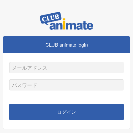
CLUB animate login
メ
ー
パ
ル
ス
ア
ワ
ログイン
ド
ー
レ
ド