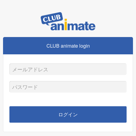
CLUB animate login
メ
ー
パ
ル
ス
ア
ワ
ログイン
ド
ー
レ
ド