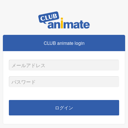
CLUB animate login
メ
ー
パ
ル
ス
ア
ワ
ログイン
ド
ー
レ
ド