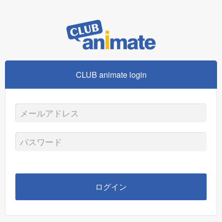
CLUB animate login
メ
ー
パ
ル
ス
ア
ワ
ログイン
ド
ー
レ
ド