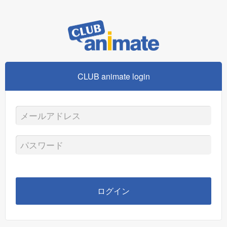
CLUB animate login
メ
ー
パ
ル
ス
ア
ワ
ログイン
ド
ー
レ
ド