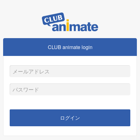
CLUB animate login
メ
ー
パ
ル
ス
ア
ワ
ログイン
ド
ー
レ
ド