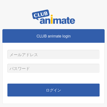
CLUB animate login
メ
ー
パ
ル
ス
ア
ワ
ログイン
ド
ー
レ
ド