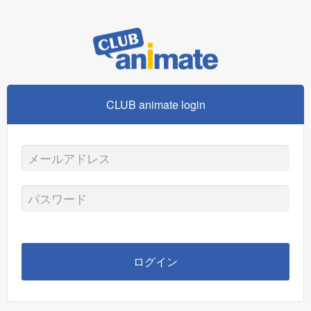
CLUB animate login
メ
ー
パ
ル
ス
ア
ワ
ログイン
ド
ー
レ
ド