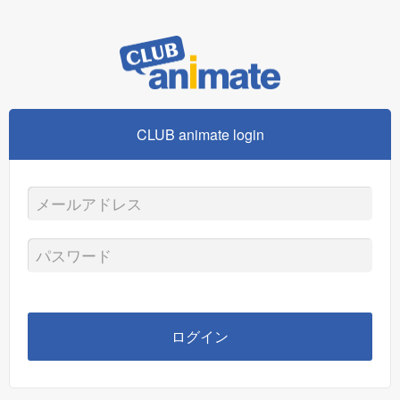
CLUB animate login
メ
ー
パ
ル
ス
ア
ワ
ログイン
ド
ー
レ
ド