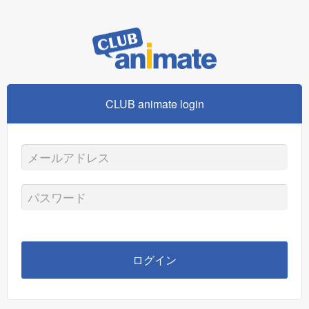
CLUB animate login
メ
ー
パ
ル
ス
ア
ワ
ログイン
ド
ー
レ
ド