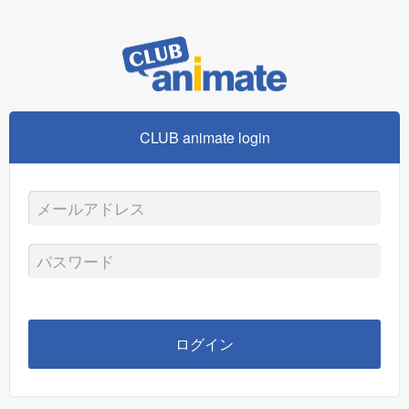
CLUB animate login
メ
ー
パ
ル
ス
ア
ワ
ログイン
ド
ー
レ
ド