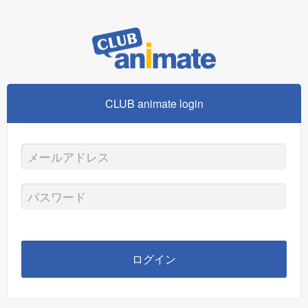
CLUB animate login
メ
ー
パ
ル
ス
ア
ワ
ログイン
ド
ー
レ
ド