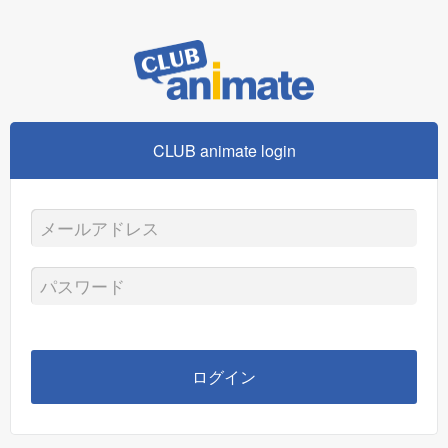
CLUB animate login
メ
ー
パ
ル
ス
ア
ワ
ログイン
ド
ー
レ
ド