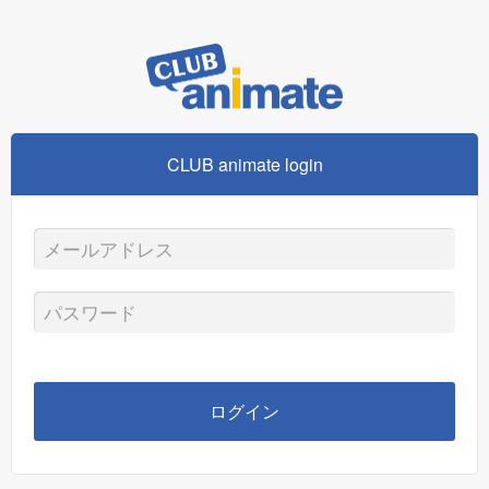
CLUB animate login
メ
ー
パ
ル
ス
ア
ワ
ログイン
ド
ー
レ
ド