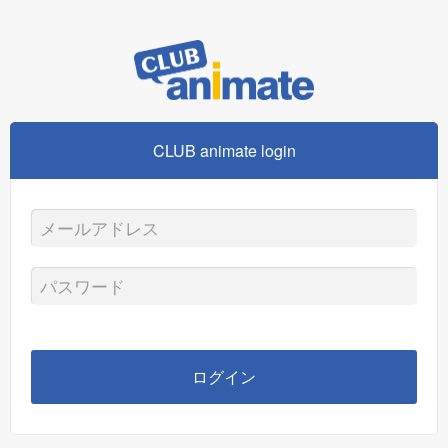
CLUB animate login
メ
ー
パ
ル
ス
ア
ワ
ログイン
ド
ー
レ
ド