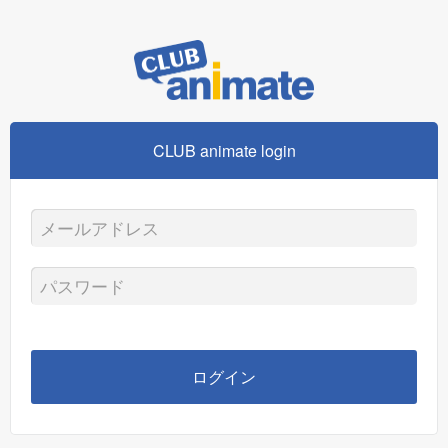
CLUB animate login
メ
ー
パ
ル
ス
ア
ワ
ログイン
ド
ー
レ
ド