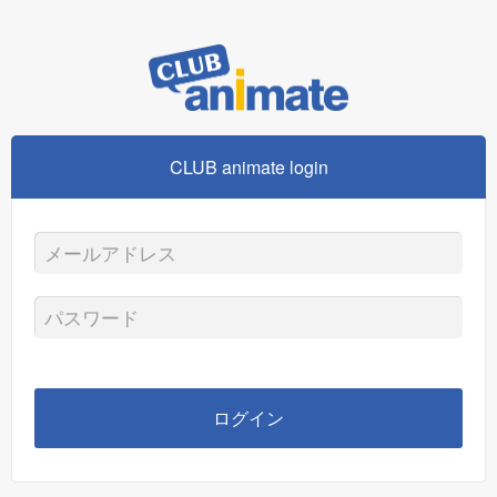
CLUB animate login
メ
ー
パ
ル
ス
ア
ワ
ログイン
ド
ー
レ
ド