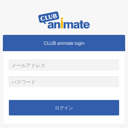
CLUB animate login
メ
ー
パ
ル
ス
ア
ワ
ログイン
ド
ー
レ
ド