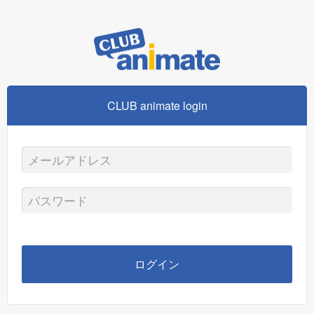
CLUB animate login
メ
ー
パ
ル
ス
ア
ワ
ログイン
ド
ー
レ
ド