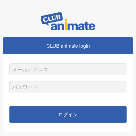
CLUB animate login
メ
ー
パ
ル
ス
ア
ワ
ログイン
ド
ー
レ
ド