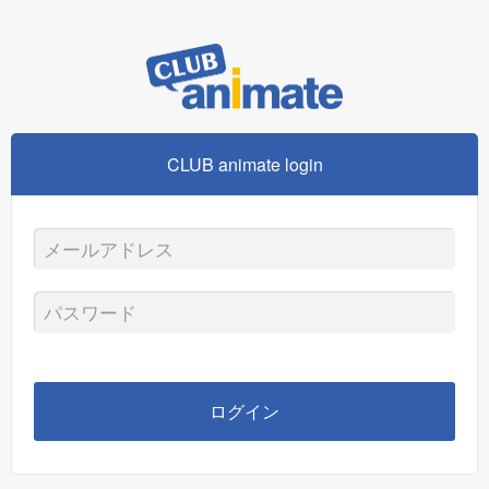
CLUB animate login
メ
ー
パ
ル
ス
ア
ワ
ログイン
ド
ー
レ
ド