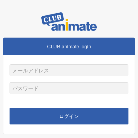
CLUB animate login
メ
ー
パ
ル
ス
ア
ワ
ログイン
ド
ー
レ
ド