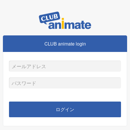
CLUB animate login
メ
ー
パ
ル
ス
ア
ワ
ログイン
ド
ー
レ
ド