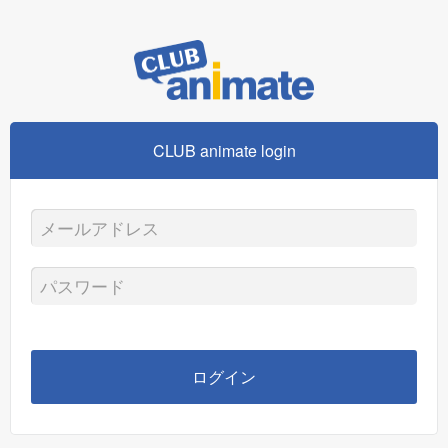
CLUB animate login
メ
ー
パ
ル
ス
ア
ワ
ログイン
ド
ー
レ
ド