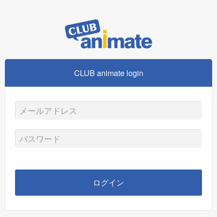
CLUB animate login
メ
ー
パ
ル
ス
ア
ワ
ログイン
ド
ー
レ
ド