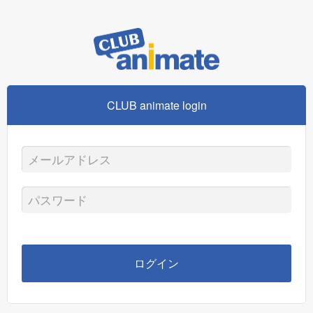
CLUB animate login
メ
ー
パ
ル
ス
ア
ワ
ログイン
ド
ー
レ
ド