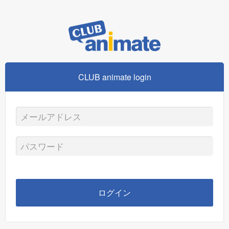
CLUB animate login
メ
ー
パ
ル
ス
ア
ワ
ログイン
ド
ー
レ
ド