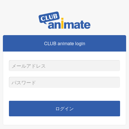
CLUB animate login
メ
ー
パ
ル
ス
ア
ワ
ログイン
ド
ー
レ
ド