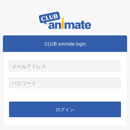
CLUB animate login
メ
ー
パ
ル
ス
ア
ワ
ログイン
ド
ー
レ
ド