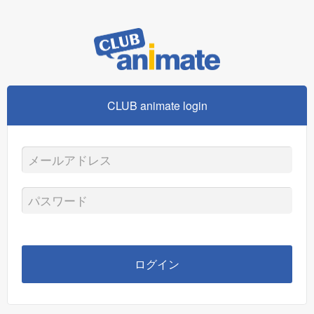
CLUB animate login
メ
ー
パ
ル
ス
ア
ワ
ログイン
ド
ー
レ
ド