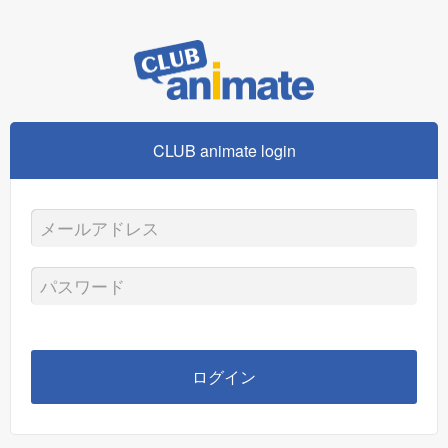
CLUB animate login
メ
ー
パ
ル
ス
ア
ワ
ログイン
ド
ー
レ
ド