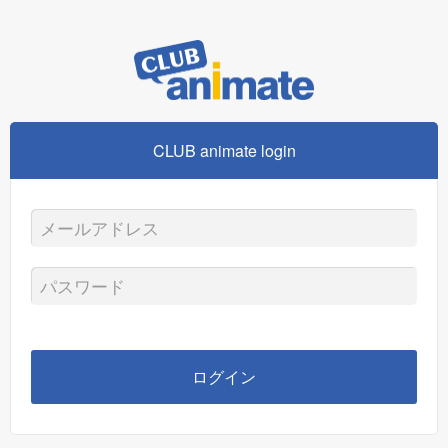
CLUB animate login
メ
ー
パ
ル
ス
ア
ワ
ログイン
ド
ー
レ
ド