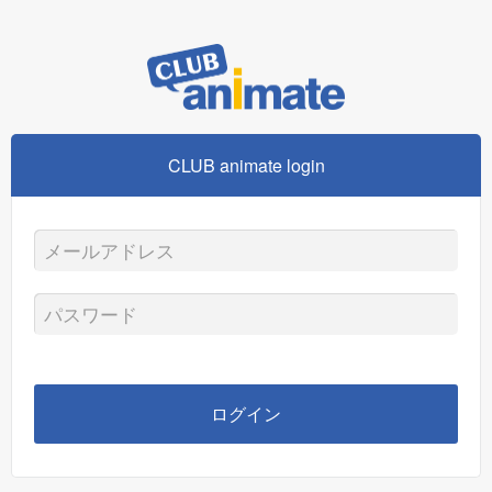
CLUB animate login
メ
ー
パ
ル
ス
ア
ワ
ログイン
ド
ー
レ
ド