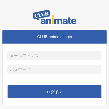
CLUB animate login
メ
ー
パ
ル
ス
ア
ワ
ログイン
ド
ー
レ
ド