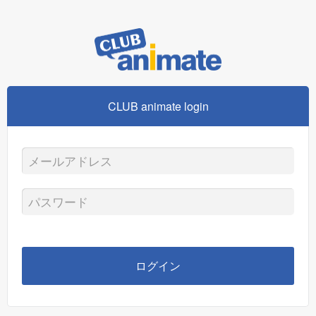
CLUB animate login
メ
ー
パ
ル
ス
ア
ワ
ログイン
ド
ー
レ
ド