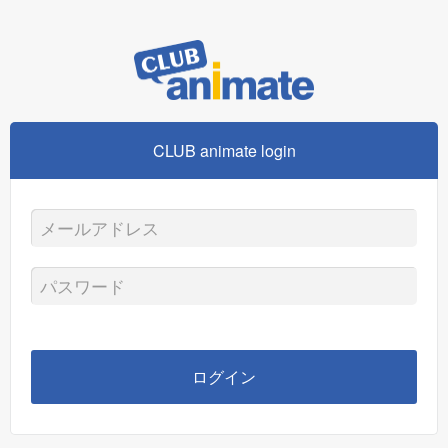
CLUB animate login
メ
ー
パ
ル
ス
ア
ワ
ログイン
ド
ー
レ
ド