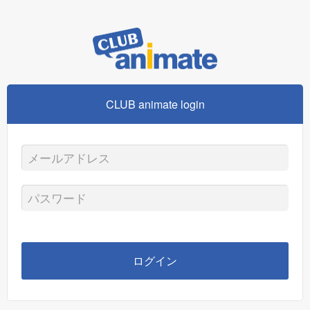
CLUB animate login
メ
ー
パ
ル
ス
ア
ワ
ログイン
ド
ー
レ
ド