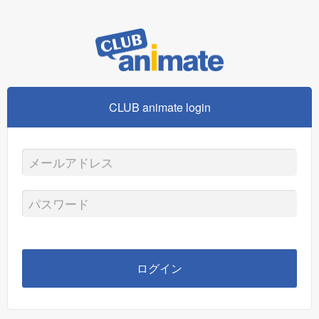
CLUB animate login
メ
ー
パ
ル
ス
ア
ワ
ログイン
ド
ー
レ
ド