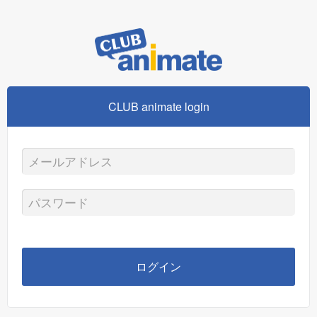
CLUB animate login
メ
ー
パ
ル
ス
ア
ワ
ログイン
ド
ー
レ
ド