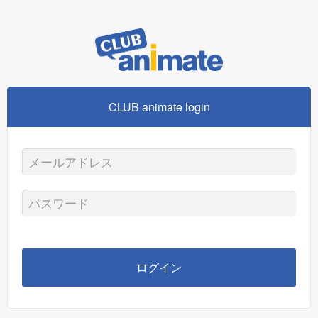
CLUB animate login
メ
ー
パ
ル
ス
ア
ワ
ログイン
ド
ー
レ
ド