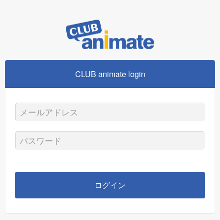
CLUB animate login
メ
ー
パ
ル
ス
ア
ワ
ログイン
ド
ー
レ
ド