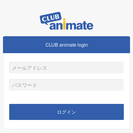
CLUB animate login
メ
ー
パ
ル
ス
ア
ワ
ログイン
ド
ー
レ
ド